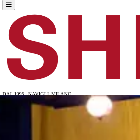
DAL 1995 · NAVIGLI, MILANO
IT
/
EN
Menu
Tradizione Indiana
La Nostra Storia
Dove Siamo
Ordina d'Asporto
Prenota