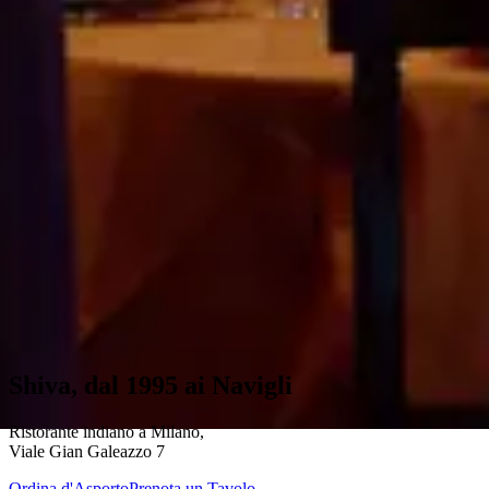
Shiva, dal 1995 ai Navigli
Ristorante indiano a Milano
,
Viale Gian Galeazzo 7
Ordina d'Asporto
Prenota un Tavolo