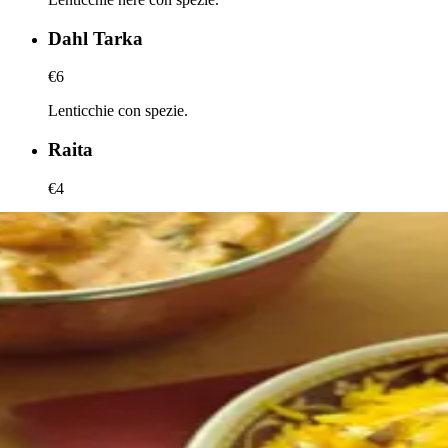
Dahl Tarka
€6
Lenticchie con spezie.
Raita
€4
Yogurt con verdure fresche.