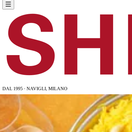
DAL 1995 · NAVIGLI, MILANO
IT
/
EN
Menu
Tradizione Indiana
La Nostra Storia
Dove Siamo
Ordina d'Asporto
Prenota