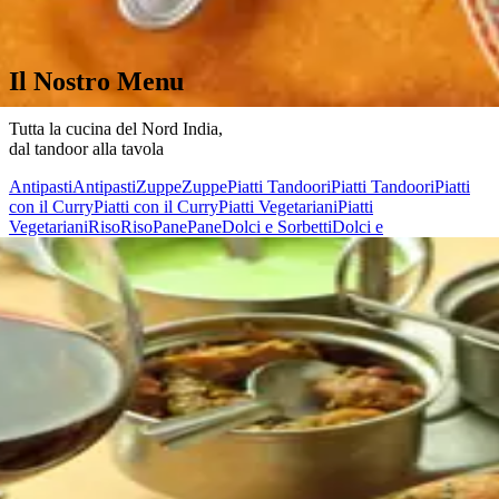
Il Nostro Menu
Tutta la cucina del Nord India
,
dal tandoor alla tavola
Antipasti
Antipasti
Zuppe
Zuppe
Piatti Tandoori
Piatti Tandoori
Piatti
con il Curry
Piatti con il Curry
Piatti Vegetariani
Piatti
Vegetariani
Riso
Riso
Pane
Pane
Dolci e Sorbetti
Dolci e
Sorbetti
Bevande
Bevande
Liquori e Digestivi
Liquori e
Digestivi
Menù Fissi
Menù Fissi