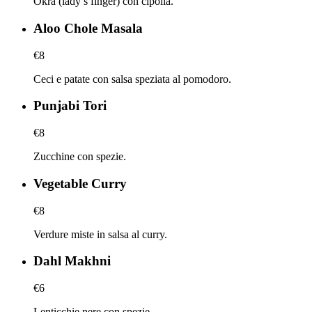
Okra (lady’s finger) con cipolla.
Aloo Chole Masala
€8
Ceci e patate con salsa speziata al pomodoro.
Punjabi Tori
€8
Zucchine con spezie.
Vegetable Curry
€8
Verdure miste in salsa al curry.
Dahl Makhni
€6
Lenticchie nere con spezie.